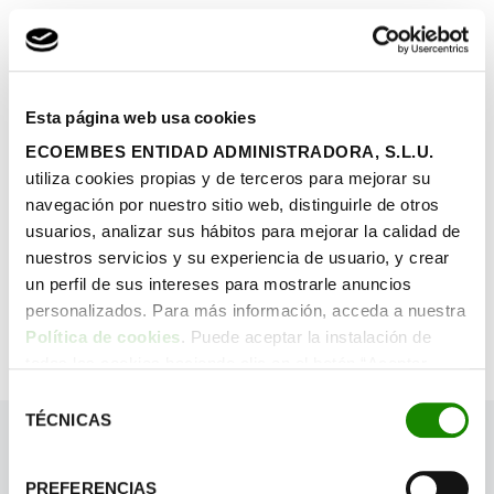
Esta página web usa cookies
¡QUIERO VERLO!
ECOEMBES ENTIDAD ADMINISTRADORA, S.L.U.
utiliza cookies propias y de terceros para mejorar su
navegación por nuestro sitio web, distinguirle de otros
usuarios, analizar sus hábitos para mejorar la calidad de
nuestros servicios y su experiencia de usuario, y crear
un perfil de sus intereses para mostrarle anuncios
personalizados. Para más información, acceda a nuestra
Política de cookies
. Puede aceptar la instalación de
todas las cookies haciendo clic en el botón “Aceptar
cookies”, configurar tus preferencias haciendo clic en el
Selección
botón “Configurar cookies”, o rechazar su instalación,
TÉCNICAS
de
haciendo clic en el botón “Rechazar cookies”.
consentimiento
PREFERENCIAS