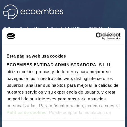
Calle del Cardenal Marcelo Spínola 14 / 2ª Planta 28016 Madrid
91 567 24 03
Esta página web usa cookies
CONTACTO
ECOEMBES ENTIDAD ADMINISTRADORA, S.L.U.
utiliza cookies propias y de terceros para mejorar su
navegación por nuestro sitio web, distinguirle de otros
usuarios, analizar sus hábitos para mejorar la calidad de
Nosotros
nuestros servicios y su experiencia de usuario, y crear
un perfil de sus intereses para mostrarle anuncios
Nuestra razon de ser
personalizados. Para más información, acceda a nuestra
Quiénes somos
Política de cookies
. Puede aceptar la instalación de
Informes anuales
todas las cookies haciendo clic en el botón “Aceptar
Proceso del reciclaje
cookies”, configurar tus preferencias haciendo clic en el