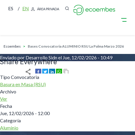
ES
EN
ÁREA PRIVADA
sobrescribir enlaces de ayuda a la nave
Pasar al contenido principal
ecoembes
Bases Convocatoria ALUMINIO RSU La Palma Marzo 2026
Enviado por
Desarrollo Sidn
el
Jue, 12/02/2026 - 10:49
Share Everywhere
Tipo Convocatoria
Basura en Masa (RSU)
Archivo
Ver
Fecha
Jue, 12/02/2026 - 12:00
Categoría
Aluminio