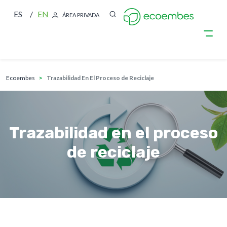
ES
EN
ÁREA PRIVADA
sobrescribir enlaces de ayuda a la nave
Pasar al contenido principal
ecoembes
Trazabilidad En El Proceso de Reciclaje
Trazabilidad en el proceso
de reciclaje