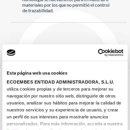
materiales por los que no permitió el control
de trazabilidad.
Esta página web usa cookies
ECOEMBES ENTIDAD ADMINISTRADORA, S.L.U.
utiliza cookies propias y de terceros para mejorar su
navegación por nuestro sitio web, distinguirle de otros
¿Cuándo termina la
cadena de
usuarios, analizar sus hábitos para mejorar la calidad de
trazabilidad
?
nuestros servicios y su experiencia de usuario, y crear
un perfil de sus intereses para mostrarle anuncios
El fin de la cadena depende del material. Aquí detallamos los
personalizados. Para más información, acceda a nuestra
destinos finales de cada tipo.