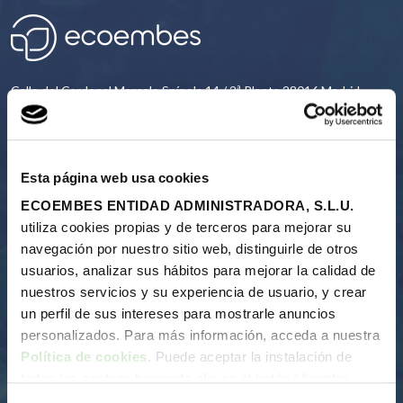
Calle del Cardenal Marcelo Spínola 14 / 2ª Planta 28016 Madrid
91 567 24 03
Esta página web usa cookies
CONTACTO
ECOEMBES ENTIDAD ADMINISTRADORA, S.L.U.
utiliza cookies propias y de terceros para mejorar su
navegación por nuestro sitio web, distinguirle de otros
usuarios, analizar sus hábitos para mejorar la calidad de
Nosotros
nuestros servicios y su experiencia de usuario, y crear
un perfil de sus intereses para mostrarle anuncios
Nuestra razon de ser
personalizados. Para más información, acceda a nuestra
Quiénes somos
Política de cookies
. Puede aceptar la instalación de
Informes anuales
todas las cookies haciendo clic en el botón “Aceptar
Proceso del reciclaje
cookies”, configurar tus preferencias haciendo clic en el