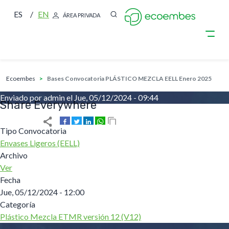
ES
EN
ÁREA PRIVADA
sobrescribir enlaces de ayuda a la nave
Pasar al contenido principal
ecoembes
Bases Convocatoria PLÁSTICO MEZCLA EELL Enero 2025
Enviado por
admin
el
Jue, 05/12/2024 - 09:44
Share Everywhere
Tipo Convocatoria
Envases Ligeros (EELL)
Archivo
Ver
Fecha
Jue, 05/12/2024 - 12:00
Categoría
Plástico Mezcla ETMR versión 12 (V12)