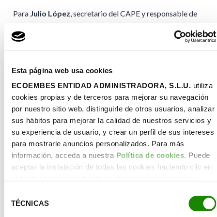
Para
Julio López
, secretario del CAPE y responsable de
la Oficina de Asuntos Corporativos de Ecoembes, la
incorporación de Riestra
“refuerza la conexión del
Consejo con las prioridades industriales y climáticas que
van a marcar la agenda europea en los próximos años. Su
Esta página web usa cookies
trayectoria nos ayudará a anticipar el impacto regulatorio
y a convertirlo en recomendaciones prácticas para las
ECOEMBES ENTIDAD ADMINISTRADORA, S.L.U.
utiliza
empresas, contribuyendo al objetivo común de impulsar
cookies propias y de terceros para mejorar su navegación
la competitividad de las empresas en su transición hacia
por nuestro sitio web, distinguirle de otros usuarios, analizar
una economía circular, en un momento en el que esta
sus hábitos para mejorar la calidad de nuestros servicios y
exige coordinación, rigor técnico y visión estratégica.”
.
su experiencia de usuario, y crear un perfil de sus intereses
para mostrarle anuncios personalizados. Para más
Un órgano consultivo neutral para reforzar la toma
información, acceda a nuestra
Política de cookies
. Puede
de decisiones estratégicas
aceptar la instalación de todas las cookies haciendo clic en
el botón “Aceptar cookies”, configurar tus preferencias
El CAPE, en funcionamiento desde el año 2016, es un
haciendo clic en el botón “Configurar cookies”, o rechazar
órgano consultivo de asesoramiento estratégico que
Selección
su instalación, haciendo clic en el botón “Rechazar
refuerza el modelo de gobernanza de la organización
TÉCNICAS
de
cookies”.
incorporando escucha externa experta, contraste
consentimiento