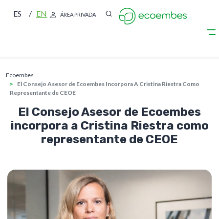
ES
EN
ÁREA PRIVADA
sobrescribir enlaces de ayuda a la nave
Pasar al contenido principal
ecoembes
El Consejo Asesor de Ecoembes Incorpora A Cristina Riestra Como
Representante de CEOE
El Consejo Asesor de Ecoembes
incorpora a Cristina Riestra como
representante de CEOE