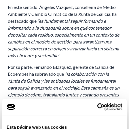
En este sentido, Ángeles Vázquez, conselleira de Medio
Ambiente y Cambio Climático de la Xunta de Galicia, ha
destacado que
“es fundamental seguir formando e
informando a la ciudadanía sobre en qué contenedor
depositar cada residuo, especialmente en un contexto de
cambios en el modelo de gestión, para garantizar una
separación correcta en origen y avanzar hacia un sistema
más eficiente y sostenible”
.
Por su parte, Fernando Blázquez, gerente de Galicia de
Ecoembes ha subrayado que
“la colaboración con la
Xunta de Galicia y las entidades locales es fundamental
para seguir avanzando en el reciclaje. Esta campaña es un
ejemplo de cómo, trabajando juntos y estando presentes
en el día a día de las personas, podemos seguir mejorando
la recogida selectiva en el territorio”.
Esta iniciativa se enmarca en el trabajo conjunto que
Ecoembes desarrolla con las administraciones y
Esta página web usa cookies