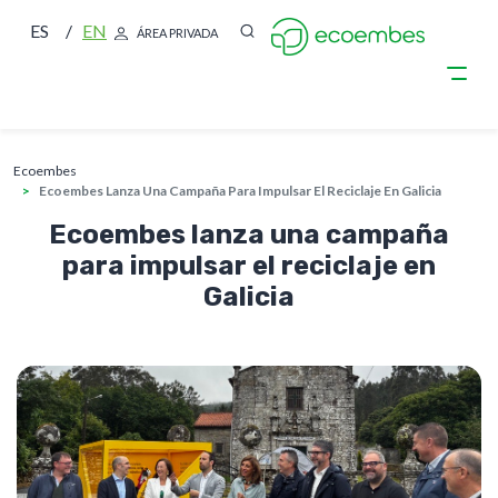
ES
EN
ÁREA PRIVADA
sobrescribir enlaces de ayuda a la nave
Pasar al contenido principal
ecoembes
Ecoembes Lanza Una Campaña Para Impulsar El Reciclaje En Galicia
Ecoembes lanza una campaña
para impulsar el reciclaje en
Galicia