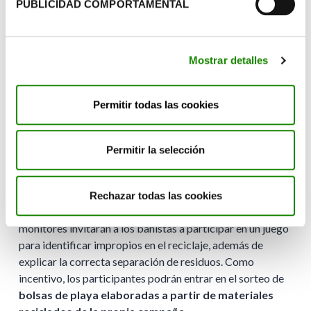
directo con la ciudadanía a través de
4 monitores
PUBLICIDAD COMPORTAMENTAL
ambientales,
que recorrerán diferentes zonas en
bicicleta durante
49 jornadas en total
, cubriendo
18
rutas o zonas
en municipios como Sada, Bergondo,
Mostrar detalles
Cambre, Brión, Muros o Lousame. En el marco de estas
acciones, se distribuirán
10.500 elementos
promocionales en forma de flor
, incorporando también
Permitir todas las cookies
mensajes sobre el uso del contenedor azul.
Por último, durante el mes de agosto, la campaña se
Permitir la selección
trasladará a las zonas costeras con la realización de
10
jornadas de acciones en playas en 10 localizaciones
.
En estos espacios se desarrollará una dinámica
Rechazar todas las cookies
participativa con un
stand en forma de iglú
, donde los
monitores invitarán a los bañistas a participar en un juego
para identificar impropios en el reciclaje, además de
explicar la correcta separación de residuos. Como
incentivo, los participantes podrán entrar en el sorteo de
bolsas de playa elaboradas a partir de materiales