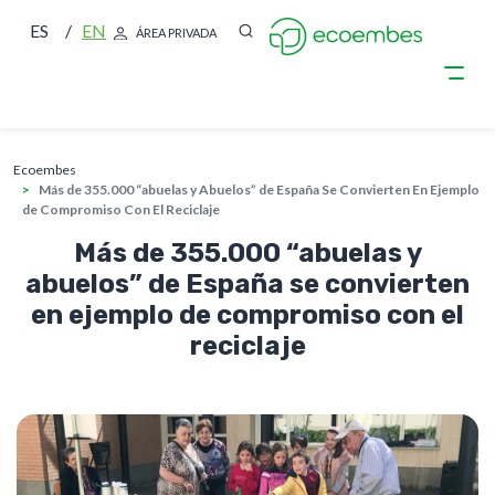
ES
EN
ÁREA PRIVADA
sobrescribir enlaces de ayuda a la nave
Pasar al contenido principal
ecoembes
Más de 355.000 “abuelas y Abuelos” de España Se Convierten En Ejemplo
de Compromiso Con El Reciclaje
Más de 355.000 “abuelas y
abuelos” de España se convierten
en ejemplo de compromiso con el
reciclaje