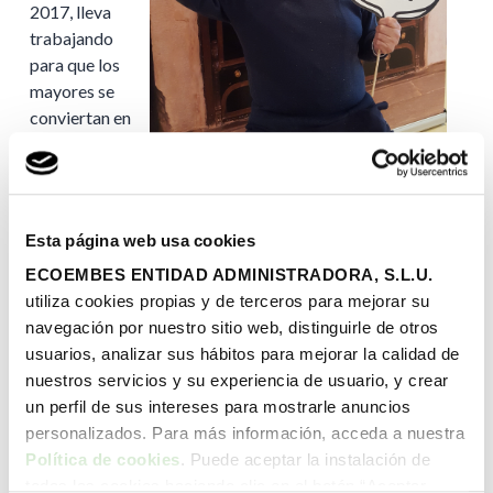
2017, lleva
trabajando
para que los
mayores se
conviertan en
embajadores
del reciclaje y
del consumo
responsable y puedan trasmitir sus conocimientos a las
Esta página web usa cookies
siguientes generaciones. A día de hoy, este proyecto ya
está presenta en cerca de 300 centros de mayores,
ECOEMBES ENTIDAD ADMINISTRADORA, S.L.U.
centros de día, centros sociales y apartamentos de
utiliza cookies propias y de terceros para mejorar su
Aragón, La Rioja, Cantabria, Extremadura y Asturias y ha
navegación por nuestro sitio web, distinguirle de otros
conseguido llegar a más de 355.800 mayores.
usuarios, analizar sus hábitos para mejorar la calidad de
nuestros servicios y su experiencia de usuario, y crear
Así, para implicar a los “abuelos y abuelas” en esta tarea,
un perfil de sus intereses para mostrarle anuncios
se llevan a cabo distintas actividades lúdicas y
personalizados. Para más información, acceda a nuestra
terapéuticas, tales como juegos y manualidades, en los
Política de cookies
. Puede aceptar la instalación de
que también participan sus nietos y nietas y escolares de
todas las cookies haciendo clic en el botón “Aceptar