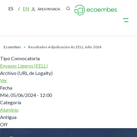
ES
EN
ÁREA PRIVADA
sobrescribir enlaces de ayuda a la nave
Pasar al contenido principal
ecoembes
Resultados Adjudicación AL EELL Julio 2024
Tipo Convocatoria
Envases Ligeros (EELL)
Archivo (URL de Logalty)
Ver
Fecha
Mié, 05/06/2024 - 12:00
Categoría
Aluminio
Antigua
Off