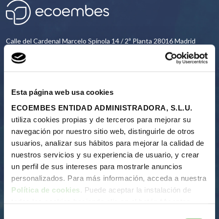
Calle del Cardenal Marcelo Spínola 14 / 2ª Planta 28016 Madrid
91 567 24 03
Esta página web usa cookies
CONTACTO
ECOEMBES ENTIDAD ADMINISTRADORA, S.L.U.
utiliza cookies propias y de terceros para mejorar su
navegación por nuestro sitio web, distinguirle de otros
usuarios, analizar sus hábitos para mejorar la calidad de
Nosotros
nuestros servicios y su experiencia de usuario, y crear
Nuestra razon de ser
un perfil de sus intereses para mostrarle anuncios
Quiénes somos
personalizados. Para más información, acceda a nuestra
Informes anuales
Política de cookies
. Puede aceptar la instalación de
Proceso del reciclaje
todas las cookies haciendo clic en el botón “Aceptar
Financiación del sistema
cookies”, configurar tus preferencias haciendo clic en el
Selección