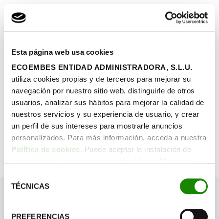
Esta página web usa cookies
¡QUIERO VERLO!
ECOEMBES ENTIDAD ADMINISTRADORA, S.L.U.
utiliza cookies propias y de terceros para mejorar su
navegación por nuestro sitio web, distinguirle de otros
usuarios, analizar sus hábitos para mejorar la calidad de
nuestros servicios y su experiencia de usuario, y crear
un perfil de sus intereses para mostrarle anuncios
personalizados. Para más información, acceda a nuestra
Política de cookies
. Puede aceptar la instalación de
todas las cookies haciendo clic en el botón “Aceptar
cookies”, configurar tus preferencias haciendo clic en el
Selección
botón “Configurar cookies”, o rechazar su instalación,
TÉCNICAS
de
haciendo clic en el botón “Rechazar cookies”.
consentimiento
PREFERENCIAS