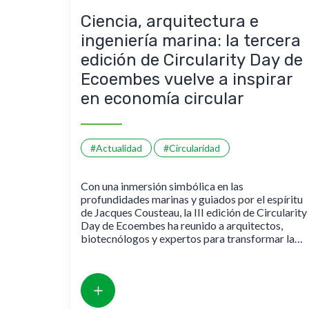
Ciencia, arquitectura e
ingeniería marina: la tercera
edición de Circularity Day de
Ecoembes vuelve a inspirar
en economía circular
#Actualidad
#Circularidad
Con una inmersión simbólica en las
profundidades marinas y guiados por el espíritu
de Jacques Cousteau, la III edición de Circularity
Day de Ecoembes ha reunido a arquitectos,
biotecnólogos y expertos para transformar la
teoría en acción. Desde convertir plástico en
medicina hasta diseñar edificios que renacen, la
jornada reivindicó que la economía circular no es
una utopía abstracta, sino una realidad que
requiere la colaboración de todos.