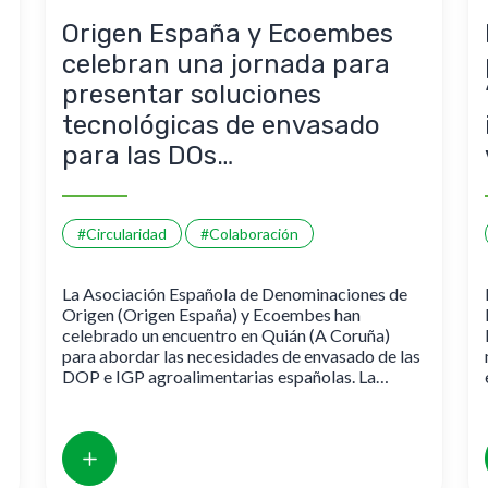
Origen España y Ecoembes
celebran una jornada para
presentar soluciones
tecnológicas de envasado
para las DOs
agroalimentarias españolas
#Circularidad
#Colaboración
La Asociación Española de Denominaciones de
Origen (Origen España) y Ecoembes han
celebrado un encuentro en Quián (A Coruña)
para abordar las necesidades de envasado de las
DOP e IGP agroalimentarias españolas. La
jornada, la primera de una serie territorial, reunió
a Consejos Reguladores del noroeste de España
para exponer sus desafíos en materia de
conservación, identificación y sostenibilidad
ante el actual marco normativo de envases.