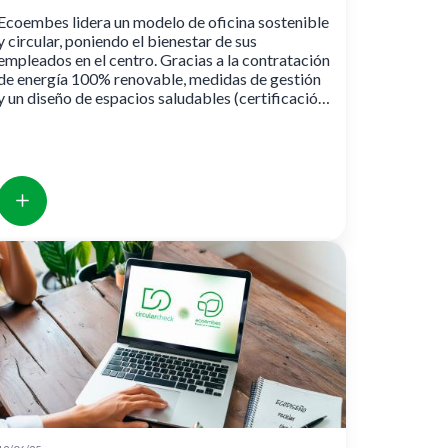
Ecoembes lidera un modelo de oficina sostenible
y circular, poniendo el bienestar de sus
empleados en el centro. Gracias a la contratación
de energía 100% renovable, medidas de gestión
y un diseño de espacios saludables (certificación
BREEAM), la organización ha logrado una
reducción del consumo eléctrico de más de 200
kWh por persona, demostrando que el
crecimiento de la plantilla es compatible con la
máxima eficiencia y la economía circular.