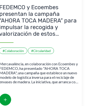
FEDEMCO y Ecoembes
presentan la campaña
“AHORA TOCA MADERA” para
impulsar la recogida y
valorización de estos
envases
#Colaboración
#Circularidad
Mercavalència, en colaboración con Ecoembes y
FEDEMCO, ha presentado "AHORA TOCA
MADERA", una campaña que establece un nuevo
modelo de logística inversa para el reciclaje de
envases de madera. La iniciativa, que arranca con
un piloto, busca transformar la gestión de este
material 100% reciclable en el sector
agroalimentario, promoviendo la economía
circular y reduciendo los residuos en vertederos.