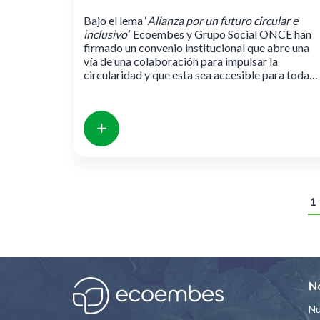
Bajo el lema ‘
Alianza por un futuro circular e
inclusivo’
Ecoembes y Grupo Social ONCE han
firmado un convenio institucional que abre una
vía de una colaboración para impulsar la
circularidad y que esta sea accesible para todas
las personas.
Pá
1
N
Nu