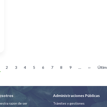
Paginación
gina actual
Página
Página
Página
Página
Página
Página
Página
Página
Siguiente p
Últim
2
3
4
5
6
7
8
9
…
››
Últim
osotros
Administraciones Públicas
estra razon de ser
Trámites y gestiones