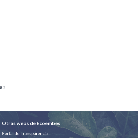
ágina
a página
a »
Otras webs de Ecoembes
Portal de Transparencia