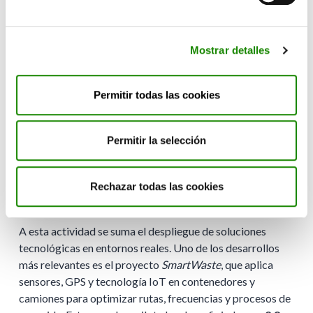
euros en proyectos
junto a más de 75 startups, de los
cuales más de 1 millón de euros corresponden a contratos
con startups riojanas, generando impacto directo en el
Mostrar detalles
tejido empresarial de la región.
En paralelo,
TheCircularLab
ha consolidado una sólida
Permitir todas las cookies
labor de capacitación. Más de 5.000 asistentes han
participado en los workshops del centro, mientras que
150 egresados y estudiantes han pasado por sus
Permitir la selección
programas de formación y talento joven, entre ellos el
reconocido
CircularTalentLab
, fortaleciendo la
preparación de perfiles especializados en sostenibilidad,
Rechazar todas las cookies
innovación y economía circular.
A esta actividad se suma el despliegue de soluciones
tecnológicas en entornos reales. Uno de los desarrollos
más relevantes es el proyecto
SmartWaste
, que aplica
sensores, GPS y tecnología IoT en contenedores y
camiones para optimizar rutas, frecuencias y procesos de