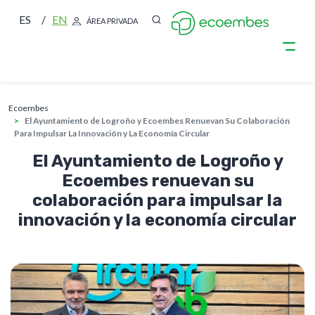
ES
EN
ÁREA PRIVADA
sobrescribir enlaces de ayuda a la nave
Pasar al contenido principal
ecoembes
El Ayuntamiento de Logroño y Ecoembes Renuevan Su Colaboración
Para Impulsar La Innovación y La Economía Circular
El Ayuntamiento de Logroño y
Ecoembes renuevan su
colaboración para impulsar la
innovación y la economía circular