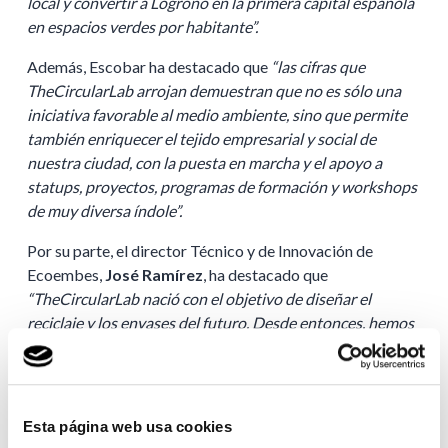
local y convertir a Logroño en la primera capital española
en espacios verdes por habitante”.
Además, Escobar ha destacado que
“las cifras que
TheCircularLab arrojan demuestran que no es sólo una
iniciativa favorable al medio ambiente, sino que permite
también enriquecer el tejido empresarial y social de
nuestra ciudad, con la puesta en marcha y el apoyo a
statups, proyectos, programas de formación y workshops
de muy diversa índole”.
Por su parte, el director Técnico y de Innovación de
Ecoembes,
José Ramírez
, ha destacado que
“TheCircularLab nació con el objetivo de diseñar el
reciclaje y los envases del futuro. Desde entonces, hemos
dado muchos pasos acompañando a nuestras empresas, a
través de la innovación, a hacer frente a los desafíos
normativos que han ido surgiendo. Con este acuerdo,
aseguramos seguir cumpliendo con ello. Por eso,
Esta página web usa cookies
queremos agradecer al Ayuntamiento de Logroño su