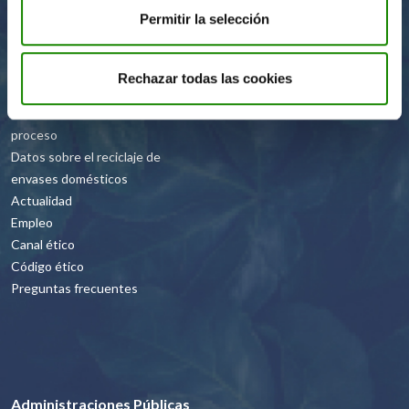
Nuestra razon de ser
Permitir la selección
Quiénes somos
Informes anuales
Proceso del reciclaje
Rechazar todas las cookies
Financiación del sistema
Control y auditoría del
proceso
Datos sobre el reciclaje de
envases domésticos
Actualidad
Empleo
Canal ético
Código ético
Preguntas frecuentes
Administraciones Públicas