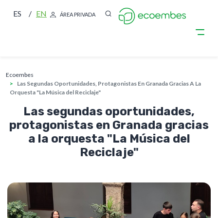
ES
EN
ÁREA PRIVADA
sobrescribir enlaces de ayuda a la nave
Pasar al contenido principal
ecoembes
Las Segundas Oportunidades, Protagonistas En Granada Gracias A La
Orquesta "La Música del Reciclaje"
Las segundas oportunidades,
protagonistas en Granada gracias
a la orquesta "La Música del
Reciclaje"