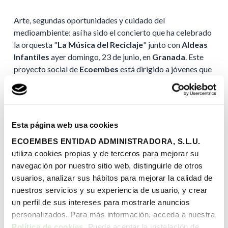
Arte, segundas oportunidades y cuidado del
medioambiente: así ha sido el concierto que ha celebrado
la orquesta "
La Música del Reciclaje
" junto con
Aldeas
Infantiles
ayer domingo, 23 de junio, en
Granada
. Este
proyecto social de
Ecoembes
está dirigido a jóvenes que
enfrentan situaciones difíciles, ofreciéndoles formación
musical y pedagógica, y la oportunidad de integrarse en
una orquesta única.
Esta página web usa cookies
ECOEMBES ENTIDAD ADMINISTRADORA, S.L.U.
utiliza cookies propias y de terceros para mejorar su
navegación por nuestro sitio web, distinguirle de otros
usuarios, analizar sus hábitos para mejorar la calidad de
SEGUIR LEYENDO AQUÍ
nuestros servicios y su experiencia de usuario, y crear
un perfil de sus intereses para mostrarle anuncios
COMPARTIR
personalizados. Para más información, acceda a nuestra
Política de cookies
. Puede aceptar la instalación de