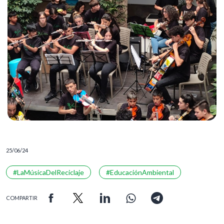
25/06/24
#LaMúsicaDelReciclaje
#EducaciónAmbiental
COMPARTIR