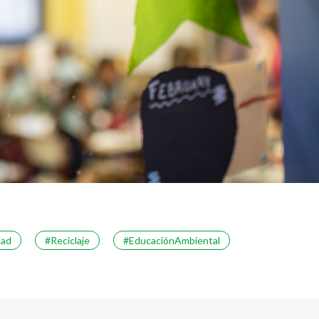
dad
#Reciclaje
#EducaciónAmbiental