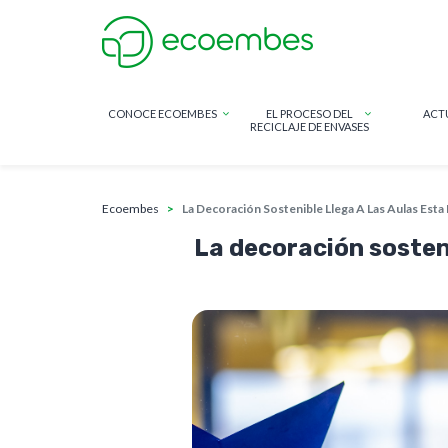
CONOCE ECOEMBES
EL PROCESO DEL
ACT
RECICLAJE DE ENVASES
sobrescribir enlaces de ayud
Pasar al contenido principal
ecoembes
La Decoración Sostenible Llega A Las Aulas Esta
La decoración sosteni