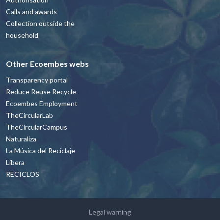
Calls and awards
Collection outside the
household
Other Ecoembes webs
Transparency portal
Reduce Reuse Recycle
Ecoembes Employment
TheCircularLab
TheCircularCampus
Naturaliza
La Música del Reciclaje
Libera
RECICLOS
Footer - contacto y avisos legales Engl
Legal warning