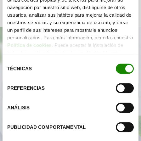
navegación por nuestro sitio web, distinguirle de otros
usuarios, analizar sus hábitos para mejorar la calidad de
nuestros servicios y su experiencia de usuario, y crear
un perfil de sus intereses para mostrarle anuncios
personalizados. Para más información, acceda a nuestra
Política de cookies
. Puede aceptar la instalación de
todas las cookies haciendo clic en el botón “Aceptar
Do you want to
learn more
about
cookies”, configurar tus preferencias haciendo clic en el
Selección
botón “Configurar cookies”, o rechazar su instalación,
Ecoembes as a journalist?
TÉCNICAS
de
haciendo clic en el botón “Rechazar cookies”.
consentimiento
Reach out to us, and we will assist you.
PREFERENCIAS
ANÁLISIS
CONTACT (SPANISH VERSION)
PUBLICIDAD COMPORTAMENTAL