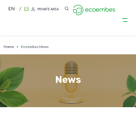
EN
ES
PRIVATE AREA
breadcrumb
Skip to main content
home
Ecoembes News
News