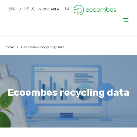
EN
ES
PRIVATE AREA
breadcrumb
Skip to main content
home
Ecoembes Recycling Data
Ecoembes recycling data