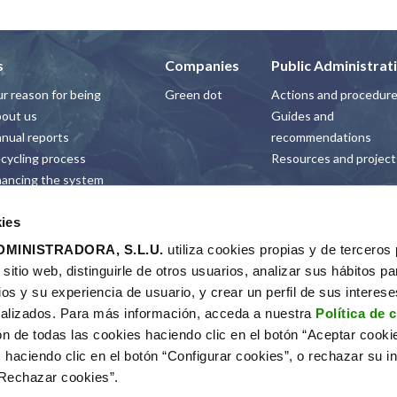
s
Companies
Public Administrat
r reason for being
Green dot
Actions and procedur
out us
Guides and
nual reports
recommendations
cycling process
Resources and project
nancing the system
Recyclers
ntrolling and auditing
ies
e process
Authorisation
ta on recycling of
Calls and awards
MINISTRADORA, S.L.U.
utiliza cookies propias y de terceros
usehold packaging
Collection outside the
itio web, distinguirle de otros usuarios, analizar sus hábitos pa
ews
household
ios y su experiencia de usuario, y crear un perfil de sus interes
ployment
alizados. Para más información, acceda a nuestra
Política de 
hics Channel
ón de todas las cookies haciendo clic en el botón “Aceptar cooki
de of Ethics
 haciendo clic en el botón “Configurar cookies”, o rechazar su in
AQs
“Rechazar cookies”.