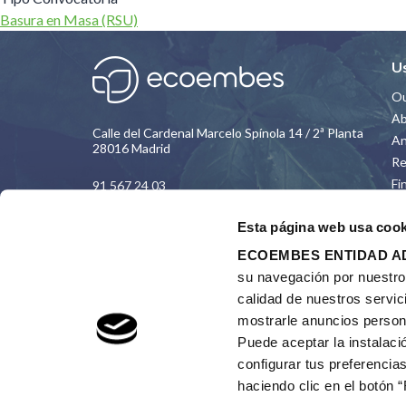
Basura en Masa (RSU)
U
Ou
Ab
Calle del Cardenal Marcelo Spínola 14 / 2ª Planta
An
28016 Madrid
Re
Fi
91 567 24 03
Co
Esta página web usa cook
th
CONTACT
Da
ECOEMBES ENTIDAD AD
ho
su navegación por nuestro s
N
calidad de nuestros servic
Em
mostrarle anuncios person
Et
Puede aceptar la instalaci
Co
configurar tus preferencias
F
haciendo clic en el botón 