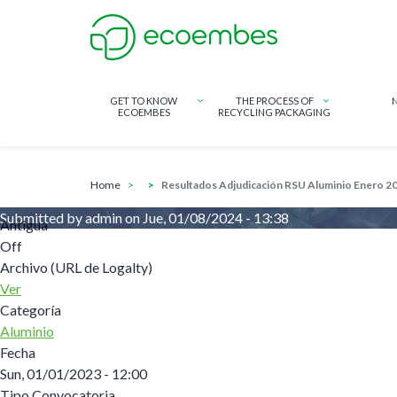
GET TO KNOW
THE PROCESS OF
ECOEMBES
RECYCLING PACKAGING
breadcrumb
Skip to main content
home
Resultados Adjudicación RSU Aluminio Enero 2
Submitted by
admin
on
Jue, 01/08/2024 - 13:38
Antigua
Off
Archivo (URL de Logalty)
Ver
Categoría
Aluminio
Fecha
Sun, 01/01/2023 - 12:00
Tipo Convocatoria