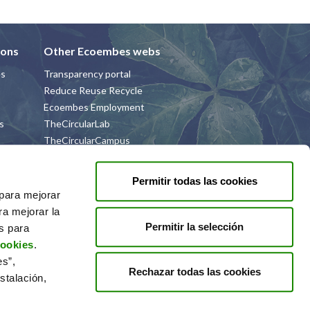
ions
Other Ecoembes webs
es
Transparency portal
Reduce Reuse Recycle
Ecoembes Employment
s
TheCircularLab
TheCircularCampus
Naturaliza
La Música del Reciclaje
Permitir todas las cookies
Libera
 para mejorar
RECICLOS
ra mejorar la
Permitir la selección
es para
cookies
.
es”,
Rechazar todas las cookies
stalación,