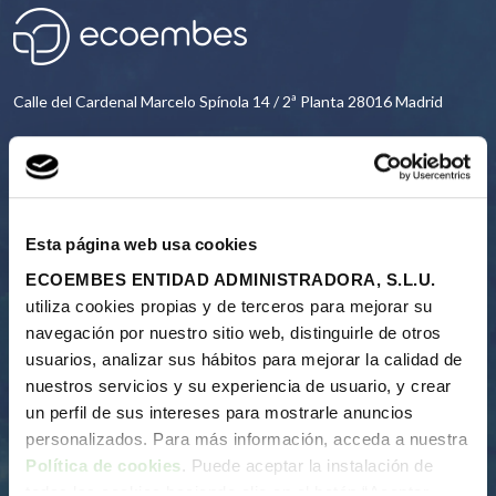
Calle del Cardenal Marcelo Spínola 14 / 2ª Planta 28016 Madrid
91 567 24 03
CONTACT
Esta página web usa cookies
ECOEMBES ENTIDAD ADMINISTRADORA, S.L.U.
utiliza cookies propias y de terceros para mejorar su
navegación por nuestro sitio web, distinguirle de otros
Us
usuarios, analizar sus hábitos para mejorar la calidad de
Our reason for being
nuestros servicios y su experiencia de usuario, y crear
About us
un perfil de sus intereses para mostrarle anuncios
Annual reports
personalizados. Para más información, acceda a nuestra
Recycling process
Política de cookies
. Puede aceptar la instalación de
Financing the system
todas las cookies haciendo clic en el botón “Aceptar