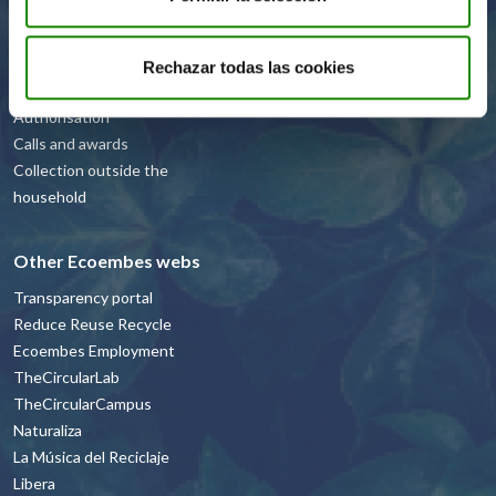
Guides and
recommendations
Resources and projects
Rechazar todas las cookies
Recyclers
Authorisation
Calls and awards
Collection outside the
household
Other Ecoembes webs
Transparency portal
Reduce Reuse Recycle
Ecoembes Employment
TheCircularLab
TheCircularCampus
Naturaliza
La Música del Reciclaje
Libera