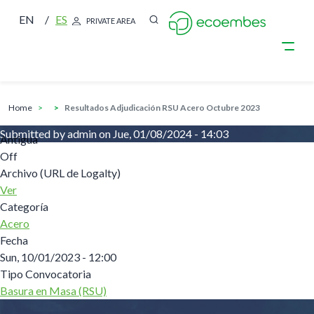
EN
ES
PRIVATE AREA
breadcrumb
Skip to main content
home
Resultados Adjudicación RSU Acero Octubre 2023
Submitted by
admin
on
Jue, 01/08/2024 - 14:03
Antigua
Off
Archivo (URL de Logalty)
Ver
Categoría
Acero
Fecha
Sun, 10/01/2023 - 12:00
Tipo Convocatoria
Basura en Masa (RSU)