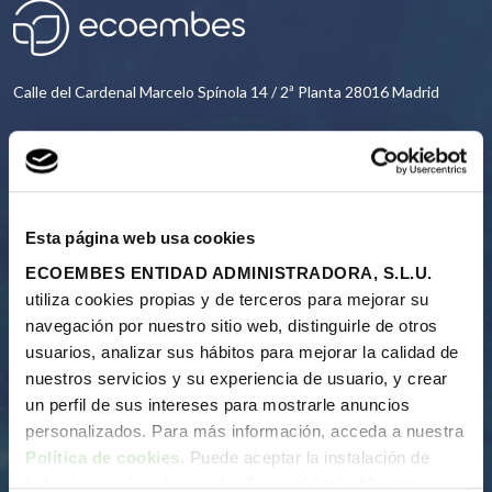
Calle del Cardenal Marcelo Spínola 14 / 2ª Planta 28016 Madrid
91 567 24 03
CONTACT
Esta página web usa cookies
ECOEMBES ENTIDAD ADMINISTRADORA, S.L.U.
utiliza cookies propias y de terceros para mejorar su
navegación por nuestro sitio web, distinguirle de otros
Us
usuarios, analizar sus hábitos para mejorar la calidad de
Our reason for being
nuestros servicios y su experiencia de usuario, y crear
About us
un perfil de sus intereses para mostrarle anuncios
Annual reports
personalizados. Para más información, acceda a nuestra
Recycling process
Política de cookies
. Puede aceptar la instalación de
Financing the system
todas las cookies haciendo clic en el botón “Aceptar