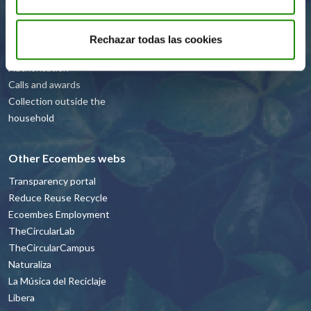
recommendations
Resources and projects
Rechazar todas las cookies
Recyclers
Authorisation
Calls and awards
Collection outside the
household
Other Ecoembes webs
Transparency portal
Reduce Reuse Recycle
Ecoembes Employment
TheCircularLab
TheCircularCampus
Naturaliza
La Música del Reciclaje
Libera