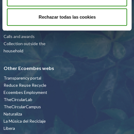
recommendations
Resources and projects
Rechazar todas las cookies
Recyclers
Authorisation
Calls and awards
Collection outside the
household
Other Ecoembes webs
Transparency portal
Reduce Reuse Recycle
Ecoembes Employment
TheCircularLab
TheCircularCampus
Naturaliza
La Música del Reciclaje
Libera