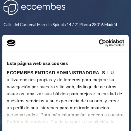
Calle del Cardenal Marcelo Spínola 14 / 2ª Planta 28016 Madrid
91 567 24 03
CONTACT
Esta página web usa cookies
ECOEMBES ENTIDAD ADMINISTRADORA, S.L.U.
utiliza cookies propias y de terceros para mejorar su
navegación por nuestro sitio web, distinguirle de otros
Us
usuarios, analizar sus hábitos para mejorar la calidad de
Our reason for being
nuestros servicios y su experiencia de usuario, y crear
About us
un perfil de sus intereses para mostrarle anuncios
Annual reports
personalizados. Para más información, acceda a nuestra
Recycling process
Política de cookies
. Puede aceptar la instalación de
Financing the system
todas las cookies haciendo clic en el botón “Aceptar