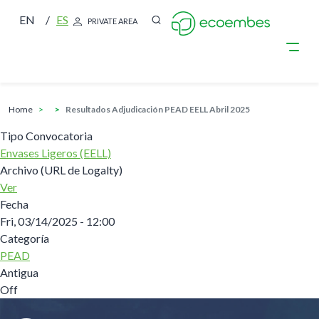
EN
ES
PRIVATE AREA
breadcrumb
Skip to main content
home
Resultados Adjudicación PEAD EELL Abril 2025
Tipo Convocatoria
Envases Ligeros (EELL)
Archivo (URL de Logalty)
Ver
Fecha
Fri, 03/14/2025 - 12:00
Categoría
PEAD
Antigua
Off